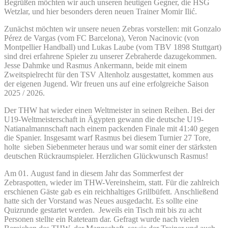
Begrüßen möchten wir auch unseren heutigen Gegner, die HSG
Wetzlar, und hier besonders deren neuen Trainer Momir Ilić.
Zunächst möchten wir unsere neuen Zebras vorstellen: mit Gonzalo
Pérez de Vargas (vom FC Barcelona), Veron Nacinovic (von
Montpellier Handball) und Lukas Laube (vom TBV 1898 Stuttgart)
sind drei erfahrene Spieler zu unserer Zebraherde dazugekommen.
Jesse Dahmke und Rasmus Ankermann, beide mit einem
Zweitspielrecht für den TSV Altenholz ausgestattet, kommen aus
der eigenen Jugend. Wir freuen uns auf eine erfolgreiche Saison
2025 / 2026.
Der THW hat wieder einen Weltmeister in seinen Reihen. Bei der
U19-Weltmeisterschaft in Ägypten gewann die deutsche U19-
Natianalmannschaft nach einem packenden Finale mit 41:40 gegen
die Spanier. Insgesamt warf Rasmus bei diesem Turnier 27 Tore,
holte sieben Siebenmeter heraus und war somit einer der stärksten
deutschen Rückraumspieler. Herzlichen Glückwunsch Rasmus!
Am 01. August fand in diesem Jahr das Sommerfest der
Zebraspotten, wieder im THW-Vereinsheim, statt. Für die zahlreich
erschienen Gäste gab es ein reichhaltiges Grillbüfett. Anschließend
hatte sich der Vorstand was Neues ausgedacht. Es sollte eine
Quizrunde gestartet werden. Jeweils ein Tisch mit bis zu acht
Personen stellte ein Rateteam dar. Gefragt wurde nach vielen