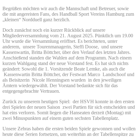
Begrüßen möchten wir auch die Mannschaft und Betreuer, sowie
die mit angereisten Fans, des Handball Sport Vereins Hamburg zum
„kleinen“ Nordduell ganz herzlich.
Doch zunächst noch ein kurzer Rückblick auf unsere
Mitgliederversammlung vom 21. August 2025. Pünktlich um 19.00
Uhr wurde die Versammlung eröffnet. Es berichteten, unter
anderem, unsere Tourenmanagerin, Steffi Doose, und unsere
Kassenwartin, Britta Böttcher, über den Verlauf des letzten Jahres.
Anschießend standen die Wahlen auf dem Programm. Nach einem
kurzen Wahlgang stand der neue Vorstand fest. Es hat sich nichts
geändert: Sowohl die 1. Vorsitzende Beate Lemke, als auch die
Kassenwartin Britta Böttcher, der Festwart Marco Landschoof und
als Beisitzerin Nicole Henningsen wurden in den jeweiligen
Ämtern wiedergewählt. Der Vorstand bedankte sich für das
entgegengebrachte Vertrauen.
Zurück zu unserem heutigen Spiel: der HSVH konnte in den ersten
drei Spielen der neuen Saison zwei Partien für sich entscheiden und
hat eins verloren. Somit liegen die Hanseaten derzeit (Montag) mit
zwei Minuspunkten auf einem guten sechsten Tabellenplatz.
Unsere Zebras haben die ersten beiden Spiele gewonnen und wollen
heute diese Serien fortsetzen, um weiterhin an der Tabellenspitze zu