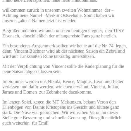
Hallo liebe Zebrasprotten, halle liebe Handballfans,
willkommen zurück in unserem zweiten Wohnzimmer der –
Achtung neue Name! –Merkur Ostseehalle. Somit haben wir
unseren „alten“ Namen jetzt fast wieder.
Begrüßen möchten wir auch unseren heutigen Gegner, den ThSV
Eisenach, einschließlich der mitangereiste Fans ganz herzlich.
Ein besonderes Ausgenmerk sollten wir heute auf die Nr. 74 legen,
denn Vincent Büchner wird ab der nächsten Saison ein Zebra und
wird auf Linksaußen Rune tatkräftig unterstützen.
Mit der Verpflichtung von Vincent sollte die Kaderplanung für die
neue Saison abgeschlossen sein.
Im Sommer werden uns Nikola, Bence, Magnus, Leon und Petter
verlassen und dafür werden, wie eben erwähnt, Vincent, Julian,
Jarnes und Domen zur Zebraherde dazukomme.
Im letzten Spiel, gegen die MT Melsungen, bekam Veron den
Ellenbogen von Dainis Kristopans ins Gesicht und blutete ganz
stark. Die Nase war gebrochen. Wir wünschen Veron an dieser
Stelle gute Besserung und schnelle Genesung. Dies gilt natürlich
auch weiterhin für Emil!