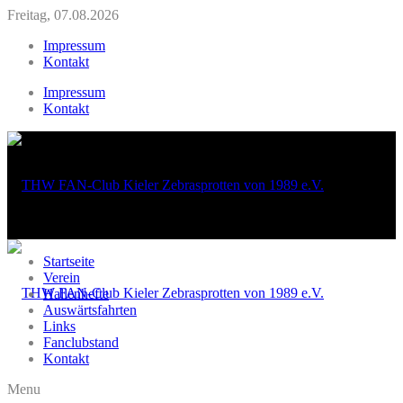
Freitag, 07.08.2026
Impressum
Kontakt
Impressum
Kontakt
Startseite
Verein
Hallenhefte
Auswärtsfahrten
Links
Fanclubstand
Kontakt
Menu