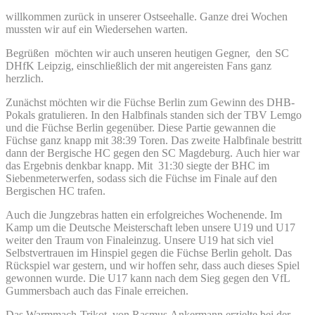
willkommen zurück in unserer Ostseehalle. Ganze drei Wochen
mussten wir auf ein Wiedersehen warten.
Begrüßen möchten wir auch unseren heutigen Gegner, den SC
DHfK Leipzig, einschließlich der mit angereisten Fans ganz
herzlich.
Zunächst möchten wir die Füchse Berlin zum Gewinn des DHB-
Pokals gratulieren. In den Halbfinals standen sich der TBV Lemgo
und die Füchse Berlin gegenüber. Diese Partie gewannen die
Füchse ganz knapp mit 38:39 Toren. Das zweite Halbfinale bestritt
dann der Bergische HC gegen den SC Magdeburg. Auch hier war
das Ergebnis denkbar knapp. Mit 31:30 siegte der BHC im
Siebenmeterwerfen, sodass sich die Füchse im Finale auf den
Bergischen HC trafen.
Auch die Jungzebras hatten ein erfolgreiches Wochenende. Im
Kamp um die Deutsche Meisterschaft leben unsere U19 und U17
weiter den Traum von Finaleinzug. Unsere U19 hat sich viel
Selbstvertrauen im Hinspiel gegen die Füchse Berlin geholt. Das
Rückspiel war gestern, und wir hoffen sehr, dass auch dieses Spiel
gewonnen wurde. Die U17 kann nach dem Sieg gegen den VfL
Gummersbach auch das Finale erreichen.
Das Warmmach-Trikot von Rasmus Ankermann erzielte bei der