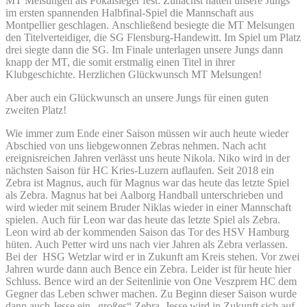
MT Melsungen als Pokalsieger fest. Zunächst hatten unsere Jungs
im ersten spannenden Halbfinal-Spiel die Mannschaft aus
Montpellier geschlagen. Anschließend besiegte die MT Melsungen
den Titelverteidiger, die SG Flensburg-Handewitt. Im Spiel um Platz
drei siegte dann die SG. Im Finale unterlagen unsere Jungs dann
knapp der MT, die somit erstmalig einen Titel in ihrer
Klubgeschichte. Herzlichen Glückwunsch MT Melsungen!
Aber auch ein Glückwunsch an unsere Jungs für einen guten
zweiten Platz!
Wie immer zum Ende einer Saison müssen wir auch heute wieder
Abschied von uns liebgewonnen Zebras nehmen. Nach acht
ereignisreichen Jahren verlässt uns heute Nikola. Niko wird in der
nächsten Saison für HC Kries-Luzern auflaufen. Seit 2018 ein
Zebra ist Magnus, auch für Magnus war das heute das letzte Spiel
als Zebra. Magnus hat bei Aalborg Handball unterschrieben und
wird wieder mit seinem Bruder Niklas wieder in einer Mannschaft
spielen. Auch für Leon war das heute das letzte Spiel als Zebra.
Leon wird ab der kommenden Saison das Tor des HSV Hamburg
hüten. Auch Petter wird uns nach vier Jahren als Zebra verlassen.
Bei der HSG Wetzlar wird er in Zukunft am Kreis stehen. Vor zwei
Jahren wurde dann auch Bence ein Zebra. Leider ist für heute hier
Schluss. Bence wird an der Seitenlinie von One Veszprem HC dem
Gegner das Leben schwer machen. Zu Beginn dieser Saison wurde
dann auch Jesse ein „großes“ Zebra. Jesse wird in Zukunft sich auf