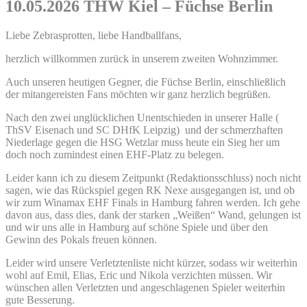
10.05.2026 THW Kiel – Füchse Berlin
Liebe Zebrasprotten, liebe Handballfans,
herzlich willkommen zurück in unserem zweiten Wohnzimmer.
Auch unseren heutigen Gegner, die Füchse Berlin, einschließlich
der mitangereisten Fans möchten wir ganz herzlich begrüßen.
Nach den zwei unglücklichen Unentschieden in unserer Halle (
ThSV Eisenach und SC DHfK Leipzig) und der schmerzhaften
Niederlage gegen die HSG Wetzlar muss heute ein Sieg her um
doch noch zumindest einen EHF-Platz zu belegen.
Leider kann ich zu diesem Zeitpunkt (Redaktionsschluss) noch nicht
sagen, wie das Rückspiel gegen RK Nexe ausgegangen ist, und ob
wir zum Winamax EHF Finals in Hamburg fahren werden. Ich gehe
davon aus, dass dies, dank der starken „Weißen“ Wand, gelungen ist
und wir uns alle in Hamburg auf schöne Spiele und über den
Gewinn des Pokals freuen können.
Leider wird unsere Verletztenliste nicht kürzer, sodass wir weiterhin
wohl auf Emil, Elias, Eric und Nikola verzichten müssen. Wir
wünschen allen Verletzten und angeschlagenen Spieler weiterhin
gute Besserung.