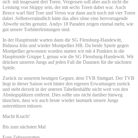
sich mit insgesamt drei Toren. Vergessen soll aber auch nicht die
Leistung von Skippy sein, der mit sechs Toren dabei war. Auch
Bence warf fünf Tore und Veron war dann auch noch mit vier Toren
dabei .Selbstverständlich hätte das alles ohne eine hervorragende
Abwehr nichts genutzt. Andys 18 Paraden zeigen einmal mehr, wie
gut unsere Torhüterleistungen sind.
In der Hauptrunde warten dann die SG Flensburg-Handewitt,
Bidasoa Irún und wieder Montpellier HB. Da beide Spiele gegen
Montpellier gewonnen wurden starten wir mit 4 Punkten in die
Hauptrunde Gruppe I, genau wie die SG Flensburg-Handewitt. Wir
drücken unseren Jungs auf jeden Fall die Daumen für die nächsten
Spiele.
Zurück zu unserem heutigen Gegner, dem TVB Stuttgart. Der TVB
liegt in dieser Saison weit hinter den eigenen Erwartungen zurück
und steht derzeit in der unteren Tabellenhälfte nicht weit von den
Abstiegsplätzen entfernt. Dies sollte uns nicht darüber hinweg
täuschen, dass wir auch heute wieder lautstark unsere Jungs
unterstützen müssen.
Macht Krach!
Bis zum nächsten Mal
Eure Zebrasprotten