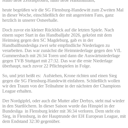
Hallo liebe Zebrasprotten, hallo liebe Handballfans,
heute begrüßen wir die SG Flensburg-Handewitt zum Zweiten Mal
in dieser Woche, einschließlich der mit angereisten Fans, ganz
herzlich in unserer Ostseehalle.
Doch zuvor ein kleiner Rückblick auf die letzten Spiele. Nach
einem super Start in das Handballjahr 2026, gekrönt mit dem
Heimsieg gegen den SC Magdeburg, gab es in der
Handballbundesliga zwei sehr empfindliche Niederlagen zu
verarbeiten. Das war zunächst die Heimniederlage gegen den VfL
Gummersbach mit 26:34 Toren und dann die Auswärtsniederlage
gegen TVB Stuttgart mit 27:32. Das war die erste Niederlage
überhaupt, nach zuvor 22 Pflichtspielen in Folge.
So, und jetzt heißt es: Aufstehen, Krone richten und einen Sieg
gegen die SG Flensburg-Handewitt einfahren. Schließlich wollen
wir den Traum von der Teilnahme in der nächsten der Champions
League erhalten.
Der Nordgipfel, oder auch die Mutter aller Derbys, steht mal wieder
in den Startlöchern. In dieser Saison wurde das Hinspiel in der
Bundesliga in Flensburg leider mit 36:34 verloren. Dem steht ein
Sieg, in Flensburg, in der Hauptrunde der EH European League, mit
dem Endstand 32:30 gegenüber.