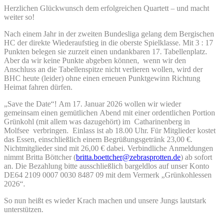
Herzlichen Glückwunsch dem erfolgreichen Quartett – und macht
weiter so!
Nach einem Jahr in der zweiten Bundesliga gelang dem Bergischen
HC der direkte Wiederaufstieg in die oberste Spielklasse. Mit 3 : 17
Punkten belegen sie zurzeit einen undankbaren 17. Tabellenplatz.
Aber da wir keine Punkte abgeben können, wenn wir den
Anschluss an die Tabellenspitze nicht verlieren wollen, wird der
BHC heute (leider) ohne einen erneuen Punktgewinn Richtung
Heimat fahren dürfen.
„Save the Date“! Am 17. Januar 2026 wollen wir wieder
gemeinsam einen gemütlichen Abend mit einer ordentlichen Portion
Grünkohl (mit allem was dazugehört) im Catharinenberg in
Molfsee verbringen. Einlass ist ab 18.00 Uhr. Für Mitglieder kostet
das Essen, einschließlich einem Begrüßungsgetränk 23,00 €.
Nichtmitglieder sind mit 26,00 € dabei. Verbindliche Anmeldungen
nimmt Britta Böttcher (
britta.boettcher@zebrasprotten.de
) ab sofort
an. Die Bezahlung bitte ausschließlich bargeldlos auf unser Konto
DE64 2109 0007 0030 8487 09 mit dem Vermerk „Grünkohlessen
2026“.
So nun heißt es wieder Krach machen und unsere Jungs lautstark
unterstützen.