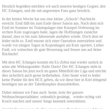
Herzlich begrüßen möchten wir auch unseren heutigen Gegner, den
HC Erlangen, und die mit angereisten Fans ganz herzlich.
In der letzten Woche hat uns eine kleine „Schock“-Nachricht
erreicht: Emil fällt bis zum Ende dieser Saison aus. Nach dem sich
Emil im Sommer im Trainingslager eine Knorpel-Verletzung im
rechten Knie zugezogen hatte, lagen die Hoffnungen zunächst
darauf, dass es bis zum Jahresende ausfallen würde. Doch dem ist
leider nicht so. Emil musste sich einer Operation unterziehen und
wurde vor einigen Tagen in Kopenhagen am Knie operiert. Lieber
Emil, wir wünschen dir gute Besserung und freuen uns auf deine
Rückkehr!
Mit dem HC Erlangen kommt ein Ex-Zebra mal wieder zurück in
seine alte Wirkungsstätte: Hallo Dario! Der HC Erlangen steht in
dieser Saison bis jetzt noch im guten Mittelfeld der Liga und möchte
dies sicherlich auch gerne beibehalten. Aber heute wird es leider
keine Punkte für den HCE geben, da wir diese hier in Kiel dringend
benötigen um an der Tabellenspitze dranzubleiben.
Daher müssen wir Fans auch heute, trotz der ganzen
Weihnachtsspezialitäten ordentlich gesättigt, wieder richtig viel
Krach machen und unsere Jungs lautstark unterstützen.