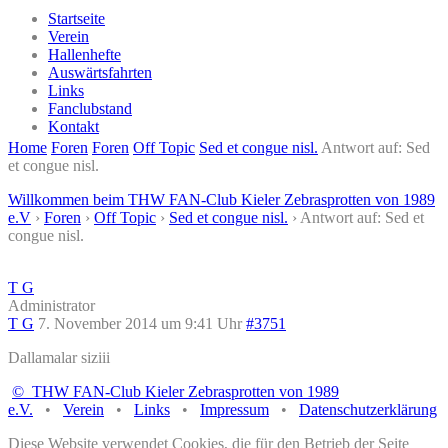
Startseite
Verein
Hallenhefte
Auswärtsfahrten
Links
Fanclubstand
Kontakt
Home
Foren
Foren
Off Topic
Sed et congue nisl.
Antwort auf: Sed
et congue nisl.
Willkommen beim THW FAN-Club Kieler Zebrasprotten von 1989
e.V
›
Foren
›
Off Topic
›
Sed et congue nisl.
›
Antwort auf: Sed et
congue nisl.
T G
Administrator
T G
7. November 2014 um 9:41 Uhr
#3751
Dallamalar siziii
© THW FAN-Club Kieler Zebrasprotten von 1989
e.V.
•
Verein
•
Links
•
Impressum
•
Datenschutzerklärung
Diese Website verwendet Cookies, die für den Betrieb der Seite