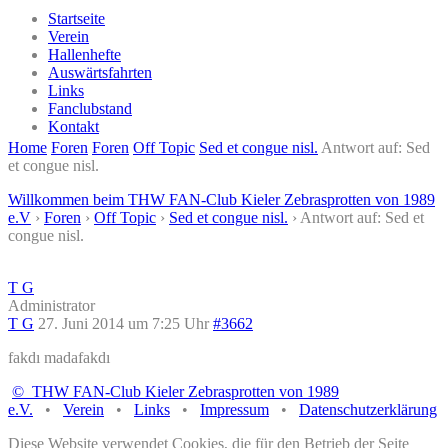
Startseite
Verein
Hallenhefte
Auswärtsfahrten
Links
Fanclubstand
Kontakt
Home
Foren
Foren
Off Topic
Sed et congue nisl.
Antwort auf: Sed
et congue nisl.
Willkommen beim THW FAN-Club Kieler Zebrasprotten von 1989
e.V
›
Foren
›
Off Topic
›
Sed et congue nisl.
›
Antwort auf: Sed et
congue nisl.
T G
Administrator
T G
27. Juni 2014 um 7:25 Uhr
#3662
fakdı madafakdı
© THW FAN-Club Kieler Zebrasprotten von 1989
e.V.
•
Verein
•
Links
•
Impressum
•
Datenschutzerklärung
Diese Website verwendet Cookies, die für den Betrieb der Seite